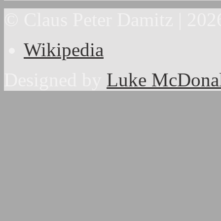
© Claus Peter Damitz | 202
Wikipedia
Designed by
Luke McDona