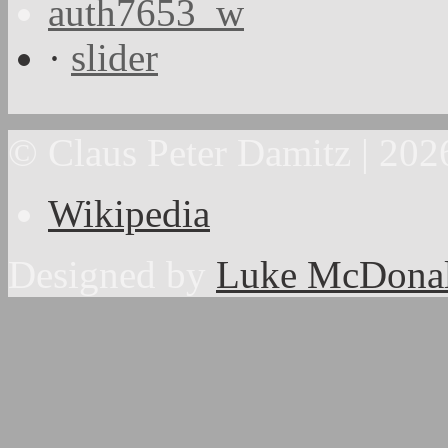
auth7653_w
·
slider
© Claus Peter Damitz | 202
Wikipedia
Designed by
Luke McDona