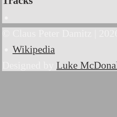
Tracks
© Claus Peter Damitz | 202
Wikipedia
Designed by
Luke McDona