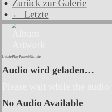
Zurück zur Galerie
← Letzte
Letzte
Play
Pause
Nächste
Audio wird geladen…
Please wait while the audio 
No Audio Available